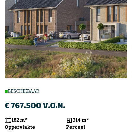
+15
BESCHIKBAAR
€ 767.500 V.O.N.
182 m²
314 m²
Oppervlakte
Perceel