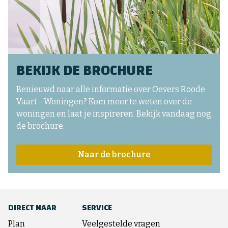
BEKIJK DE BROCHURE
Benieuwd naar alle informatie over
Oevers Roode
Vaart - Woningen?
Kom meer te weten over de
woningen en laat je inspireren. Bekijk vandaag nog
de brochure.
Naar de brochure
DIRECT NAAR
SERVICE
Plan
Veelgestelde vragen