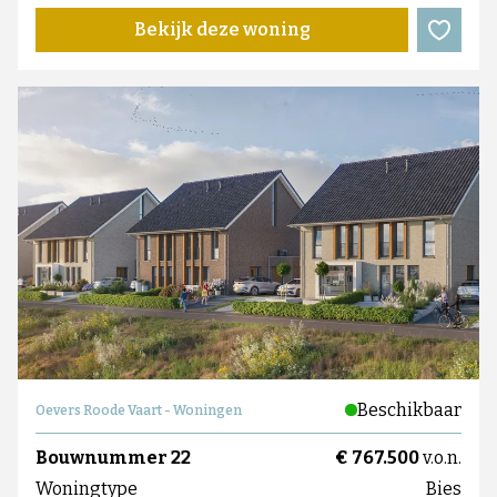
Bekijk deze woning
Beschikbaar
Oevers Roode Vaart - Woningen
Bouwnummer 22
€ 767.500
v.o.n.
Woningtype
Bies