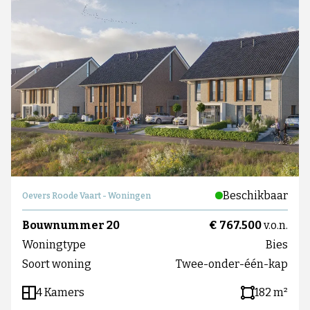
Beschikbaar
Oevers Roode Vaart - Woningen
Bouwnummer 20
€ 767.500
v.o.n.
Woningtype
Bies
Soort woning
Twee-onder-één-kap
4 Kamers
182 m²