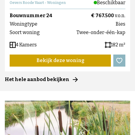
Beschikbaar
Oevers Roode Vaart - Woningen
Bouwnummer 24
€ 767.500
v.o.n.
Woningtype
Bies
Soort woning
Twee-onder-één-kap
4 Kamers
182 m²
Bekijk deze woning
Het hele aanbod bekijken