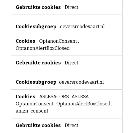
Direct
.oeversroodevaart.nl
OptanonConsent
,
OptanonAlertBoxClosed
Direct
oeversroodevaart.nl
ASLBSACORS
,
ASLBSA
,
OptanonConsent
,
OptanonAlertBoxClosed
,
amzn_consent
Direct