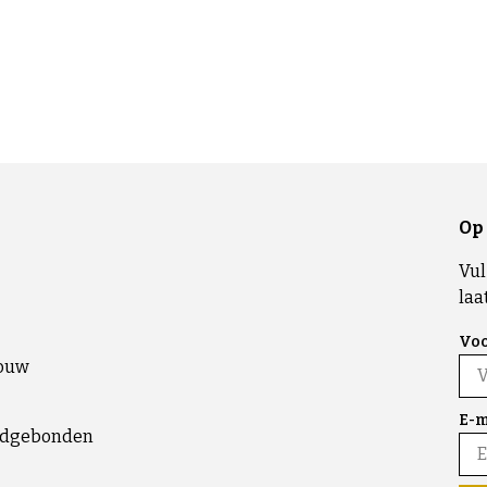
Op 
Vul
laa
Vo
bouw
E-m
ndgebonden